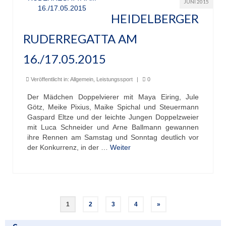
JUNI 2015
HEIDELBERGER
RUDERREGATTA AM
16./17.05.2015
Veröffentlicht in:
Allgemein
,
Leistungssport
|
0
Der Mädchen Doppelvierer mit Maya Eiring, Jule
Götz, Meike Pixius, Maike Spichal und Steuermann
Gaspard Eltze und der leichte Jungen Doppelzweier
mit Luca Schneider und Arne Ballmann gewannen
ihre Rennen am Samstag und Sonntag deutlich vor
der Konkurrenz, in der …
Weiter
Seitennummerierung
1
2
3
4
»
der