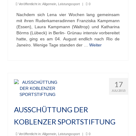
Veröffentlicht in:
Allgemein
,
Leistungssport
|
0
Unser Angebot
Nachdem sich Lena vier Wochen lang gemeinsam
mit ihren Ruderkameradinnen Franziska Kampmann
Leistungssport
(Essen), Laura Kampmann (Waltrop) und Katharina
Börms (Lübeck) in Berlin- Grünau intensiv vorbereitet
Masters Rudern
hatte, ging es am 04. August endlich nach Rio de
Janeiro. Wenige Tage standen der …
Weiter
Drachenboot
Jugendrudern
Allgemeiner Ruderbetrieb/ Wanderrudern
17
Fitness/Gymnastik/Seniorensport
JULI 2015
Herzsport
AUSSCHÜTTUNG DER
Volleyball
KOBLENZER SPORTSTIFTUNG
Unser Bootshaus
Bootshaus Galerie
Veröffentlicht in:
Allgemein
,
Leistungssport
|
0