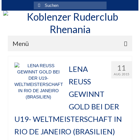
Suchen
nach:
Menü
Der Verein
11
LENA
Über den Verein
AUG. 2015
REUSS
Ansprechpartner
GEWINNT
Rhenania News
GOLD BEI DER
Mitgliedschaft
U19- WELTMEISTERSCHAFT IN
Historie
RIO DE JANEIRO (BRASILIEN)
Vereinskleidung