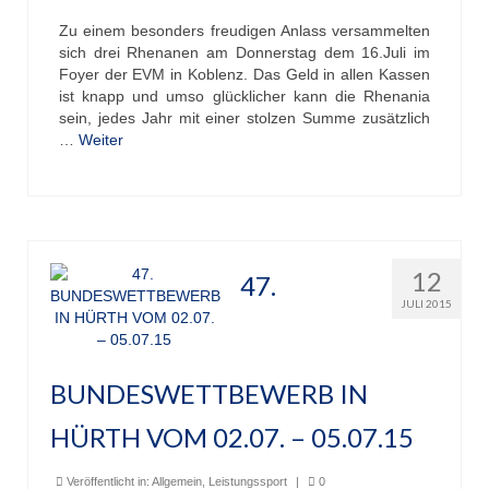
Zu einem besonders freudigen Anlass versammelten
Übernachtung
sich drei Rhenanen am Donnerstag dem 16.Juli im
Foyer der EVM in Koblenz. Das Geld in allen Kassen
Gastronomie
ist knapp und umso glücklicher kann die Rhenania
sein, jedes Jahr mit einer stolzen Summe zusätzlich
Stiftung
…
Weiter
Kontakt
Mitgliederbereich
Account anlegen für Mitglieder
12
47.
JULI 2015
BUNDESWETTBEWERB IN
HÜRTH VOM 02.07. – 05.07.15
Veröffentlicht in:
Allgemein
,
Leistungssport
|
0