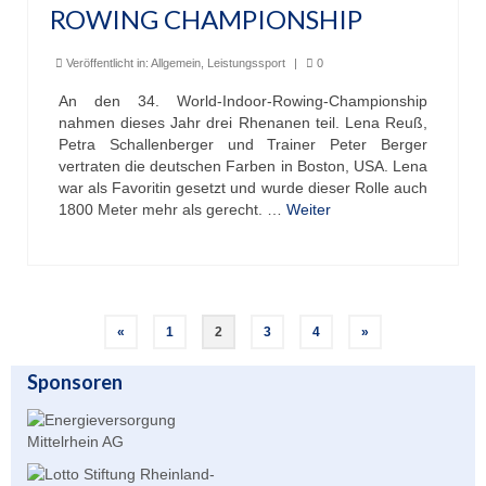
ROWING CHAMPIONSHIP
Veröffentlicht in:
Allgemein
,
Leistungssport
|
0
An den 34. World-Indoor-Rowing-Championship
nahmen dieses Jahr drei Rhenanen teil. Lena Reuß,
Petra Schallenberger und Trainer Peter Berger
vertraten die deutschen Farben in Boston, USA. Lena
war als Favoritin gesetzt und wurde dieser Rolle auch
1800 Meter mehr als gerecht. …
Weiter
Seitennummerierung
«
1
2
3
4
»
der
Sponsoren
Beiträge