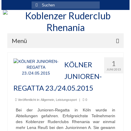
Suchen
nach:
Menü
Der Verein
1
KÖLNER
Über den Verein
JUNI 2015
JUNIOREN-
Ansprechpartner
REGATTA 23./24.05.2015
Rhenania News
Veröffentlicht in:
Allgemein
,
Leistungssport
|
0
Mitgliedschaft
Bei der Junioren-Regatta in Köln wurde in
Abteilungen gefahren. Erfolgreichste Teilnehmerin
Historie
des Koblenzer Ruderclubs Rhenania war einmal
mehr Lena Reuß bei den Juniorinnen A. Sie gewann
Vereinskleidung