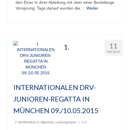
den Einer in ihrer Abteilung mit über einer Bootslänge
Vorsprung. Tags darauf wurden die …
Weiter
Unser Angebot
Leistungssport
Masters Rudern
11
Drachenboot
1.
MAI 2015
Jugendrudern
Allgemeiner Ruderbetrieb/ Wanderrudern
Fitness/Gymnastik/Seniorensport
INTERNATIONALEN DRV-
Herzsport
JUNIOREN-REGATTA IN
Volleyball
MÜNCHEN 09./10.05.2015
Unser Bootshaus
Veröffentlicht in:
Allgemein
,
Leistungssport
|
0
Bootshaus Galerie