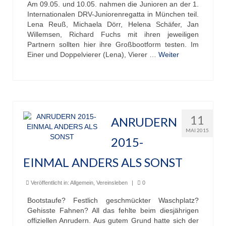
Am 09.05. und 10.05. nahmen die Junioren an der 1.
Internationalen DRV-Juniorenregatta in München teil.
Übernachtung
Lena Reuß, Michaela Dörr, Helena Schäfer, Jan
Willemsen, Richard Fuchs mit ihren jeweiligen
Gastronomie
Partnern sollten hier ihre Großbootform testen. Im
Einer und Doppelvierer (Lena), Vierer …
Weiter
Stiftung
Kontakt
Mitgliederbereich
11
ANRUDERN
Account anlegen für Mitglieder
MAI 2015
2015-
EINMAL ANDERS ALS SONST
Veröffentlicht in:
Allgemein
,
Vereinsleben
|
0
Bootstaufe? Festlich geschmückter Waschplatz?
Gehisste Fahnen? All das fehlte beim diesjährigen
offiziellen Anrudern. Aus gutem Grund hatte sich der