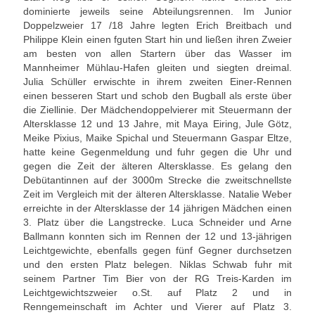
dominierte jeweils seine Abteilungsrennen. Im Junior
Unser Angebot
Doppelzweier 17 /18 Jahre legten Erich Breitbach und
Philippe Klein einen fguten Start hin und ließen ihren Zweier
Leistungssport
am besten von allen Startern über das Wasser im
Mannheimer Mühlau-Hafen gleiten und siegten dreimal.
Masters Rudern
Julia Schüller erwischte in ihrem zweiten Einer-Rennen
einen besseren Start und schob den Bugball als erste über
Drachenboot
die Ziellinie. Der Mädchendoppelvierer mit Steuermann der
Altersklasse 12 und 13 Jahre, mit Maya Eiring, Jule Götz,
Jugendrudern
Meike Pixius, Maike Spichal und Steuermann Gaspar Eltze,
hatte keine Gegenmeldung und fuhr gegen die Uhr und
gegen die Zeit der älteren Altersklasse. Es gelang den
Allgemeiner Ruderbetrieb/ Wanderrudern
Debütantinnen auf der 3000m Strecke die zweitschnellste
Zeit im Vergleich mit der älteren Altersklasse. Natalie Weber
Fitness/Gymnastik/Seniorensport
erreichte in der Altersklasse der 14 jährigen Mädchen einen
3. Platz über die Langstrecke. Luca Schneider und Arne
Herzsport
Ballmann konnten sich im Rennen der 12 und 13-jährigen
Leichtgewichte, ebenfalls gegen fünf Gegner durchsetzen
Volleyball
und den ersten Platz belegen. Niklas Schwab fuhr mit
seinem Partner Tim Bier von der RG Treis-Karden im
Unser Bootshaus
Leichtgewichtszweier o.St. auf Platz 2 und in
Renngemeinschaft im Achter und Vierer auf Platz 3.
Bootshaus Galerie