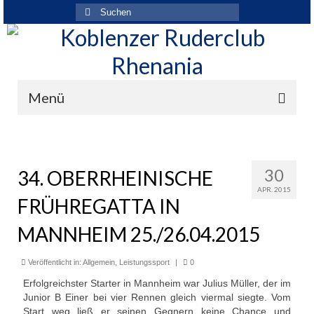
Suchen
nach:
Menü
Der Verein
Über den Verein
30
34. OBERRHEINISCHE
APR. 2015
Ansprechpartner
FRÜHREGATTA IN
Rhenania News
MANNHEIM 25./26.04.2015
Mitgliedschaft
Veröffentlicht in:
Allgemein
,
Leistungssport
|
0
Historie
Erfolgreichster Starter in Mannheim war Julius Müller, der im
Junior B Einer bei vier Rennen gleich viermal siegte. Vom
Vereinskleidung
Start weg ließ er seinen Gegnern keine Chance und