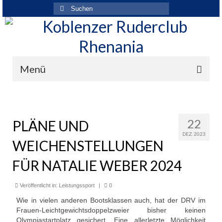
Suchen
nach:
Menü
Der Verein
Über den Verein
22
PLÄNE UND
DEZ. 2023
Ansprechpartner
WEICHENSTELLUNGEN
Rhenania News
FÜR NATALIE WEBER 2024
Mitgliedschaft
Veröffentlicht in:
Leistungssport
|
0
Historie
Wie in vielen anderen Bootsklassen auch, hat der DRV im
Frauen-Leichtgewichtsdoppelzweier bisher keinen
Vereinskleidung
Olympiastartplatz gesichert. Eine allerletzte Möglichkeit