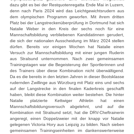
dazu gibt es bei der Restquotenregatta Ende Mai in Luzern,
Unser Angebot
denn nach Paris 2024 wird das Leichtgewichtsrudern aus
dem olympischen Programm geworfen. Mit ihrem dritten
Leistungssport
Platz bei der Langstreckenüberprüfung in Dortmund hat sich
Natalie Weber in den Kreis der sechs noch für eine
Masters Rudern
Mannschaftsbildung verbliebenen Kandidatinnen gerudert,
die sich der nationalen Ausscheidung im März 2024 stellen
Drachenboot
dürfen. Bereits vor einigen Wochen hat Natalie einen
Versuch zur Mannschaftsbildung mit einer jungen Ruderin
Jugendrudern
aus Stralsund unternommen. Nach zwei gemeinsamen
Trainingstagen war die Begeisterung der Sportlerinnen und
des Trainers über diese Kombination nicht überwältigend.
Allgemeiner Ruderbetrieb/ Wanderrudern
Da es die bereits in den letzten Jahren in dieser Bootsklasse
rudernden Zwillinge aus Würzburg mit Platz eins und sechs
Fitness/Gymnastik/Seniorensport
auf der Langstrecke in den finalen Kaderkreis geschafft
haben, bleibt diese Kombination weiter bestehen. Die hinter
Herzsport
Natalie platzierte Kettwiger Athletin hat einen
Mannschaftsbildungsversuch abgelehnt, und auf die
Volleyball
Kombination mit Stralsund setzt, hat die DRV-Cheftrainerin
angeregt, einen Doppelzweier mit der knapp vor Natalie
Unser Bootshaus
gelegenen Victoria Hory aus Leipzig zu bilden. Nach sieben
gemeinsamen Trainingseinheiten im dankenswerterweise
Bootshaus Galerie