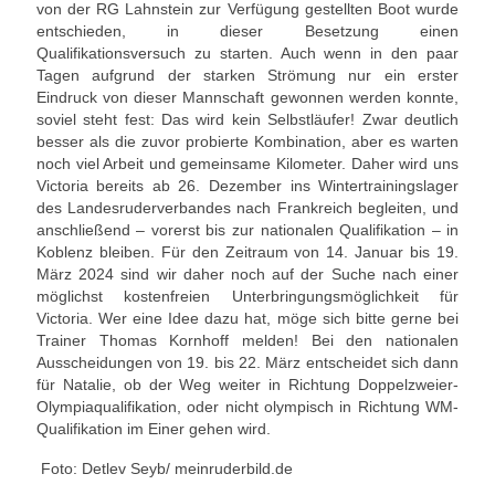
von der RG Lahnstein zur Verfügung gestellten Boot wurde
entschieden, in dieser Besetzung einen
Übernachtung
Qualifikationsversuch zu starten. Auch wenn in den paar
Tagen aufgrund der starken Strömung nur ein erster
Gastronomie
Eindruck von dieser Mannschaft gewonnen werden konnte,
soviel steht fest: Das wird kein Selbstläufer! Zwar deutlich
Stiftung
besser als die zuvor probierte Kombination, aber es warten
noch viel Arbeit und gemeinsame Kilometer. Daher wird uns
Kontakt
Victoria bereits ab 26. Dezember ins Wintertrainingslager
des Landesruderverbandes nach Frankreich begleiten, und
Mitgliederbereich
anschließend – vorerst bis zur nationalen Qualifikation – in
Koblenz bleiben. Für den Zeitraum von 14. Januar bis 19.
Account anlegen für Mitglieder
März 2024 sind wir daher noch auf der Suche nach einer
möglichst kostenfreien Unterbringungsmöglichkeit für
Victoria. Wer eine Idee dazu hat, möge sich bitte gerne bei
Trainer Thomas Kornhoff melden! Bei den nationalen
Ausscheidungen von 19. bis 22. März entscheidet sich dann
für Natalie, ob der Weg weiter in Richtung Doppelzweier-
Olympiaqualifikation, oder nicht olympisch in Richtung WM-
Qualifikation im Einer gehen wird.
Foto: Detlev Seyb/ meinruderbild.de