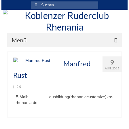
Suchen
nach:
Menü
Der Verein
9
Manfred
Über den Verein
AUG. 2015
Rust
Ansprechpartner
|
0
Rhenania News
E-Mail: ausbildung(rhenaniacustomize)krc-
rhenania.de
Mitgliedschaft
Historie
Vereinskleidung