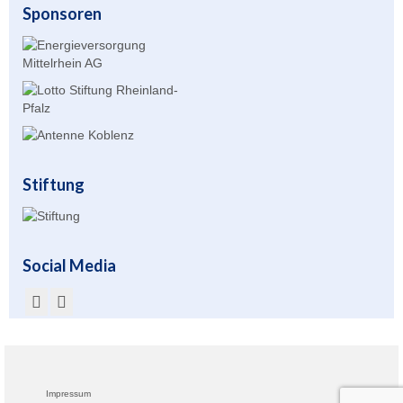
Sponsoren
Unser Angebot
Leistungssport
Masters Rudern
Drachenboot
Jugendrudern
Stiftung
Allgemeiner Ruderbetrieb/ Wanderrudern
Fitness/Gymnastik/Seniorensport
Social Media
Herzsport
Volleyball
Unser Bootshaus
Impressum
Bootshaus Galerie