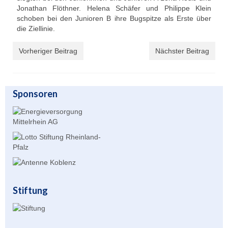
Jonathan Flöthner. Helena Schäfer und Philippe Klein
Unser Angebot
schoben bei den Junioren B ihre Bugspitze als Erste über
die Ziellinie.
Leistungssport
Vorheriger Beitrag
Nächster Beitrag
Masters Rudern
Drachenboot
Sponsoren
Jugendrudern
Allgemeiner Ruderbetrieb/ Wanderrudern
Fitness/Gymnastik/Seniorensport
Herzsport
Volleyball
Stiftung
Unser Bootshaus
Bootshaus Galerie