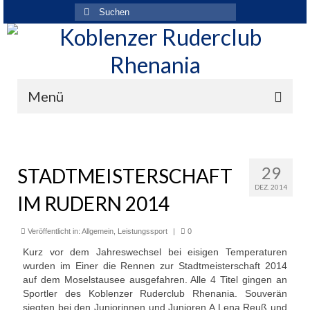
Suchen
nach:
Menü
Der Verein
Über den Verein
29
STADTMEISTERSCHAFT
DEZ. 2014
Ansprechpartner
IM RUDERN 2014
Rhenania News
Veröffentlicht in:
Allgemein
,
Leistungssport
|
0
Mitgliedschaft
Kurz vor dem Jahreswechsel bei eisigen Temperaturen
wurden im Einer die Rennen zur Stadtmeisterschaft 2014
Historie
auf dem Moselstausee ausgefahren. Alle 4 Titel gingen an
Sportler des Koblenzer Ruderclub Rhenania. Souverän
Vereinskleidung
siegten bei den Juniorinnen und Junioren A Lena Reuß und