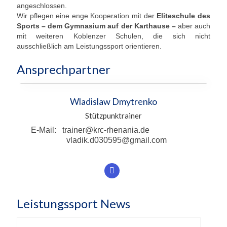
angeschlossen.
Wir pflegen eine enge Kooperation mit der
Eliteschule des
Unser Angebot
Sports – dem Gymnasium auf der Karthause –
aber auch
mit weiteren Koblenzer Schulen, die sich nicht
Leistungssport
ausschließlich am Leistungssport orientieren.
Masters Rudern
Ansprechpartner
Drachenboot
Jugendrudern
Wladislaw Dmytrenko
Stützpunktrainer
Allgemeiner Ruderbetrieb/ Wanderrudern
E-Mail: trainer@krc-rhenania.de
vladik.d030595@gmail.com
Fitness/Gymnastik/Seniorensport
Herzsport
Volleyball
Leistungssport News
Unser Bootshaus
Bootshaus Galerie