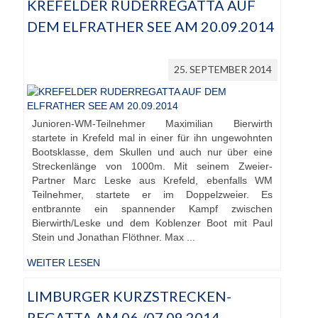
KREFELDER RUDERREGATTA AUF
DEM ELFRATHER SEE AM 20.09.2014
Übernachtung
Gastronomie
25. SEPTEMBER 2014
Stiftung
Kontakt
Junioren-WM-Teilnehmer Maximilian Bierwirth
startete in Krefeld mal in einer für ihn ungewohnten
Mitgliederbereich
Bootsklasse, dem Skullen und auch nur über eine
Streckenlänge von 1000m. Mit seinem Zweier-
Account anlegen für Mitglieder
Partner Marc Leske aus Krefeld, ebenfalls WM
Teilnehmer, startete er im Doppelzweier. Es
entbrannte ein spannender Kampf zwischen
Bierwirth/Leske und dem Koblenzer Boot mit Paul
Stein und Jonathan Flöthner. Max ...
WEITER LESEN
LIMBURGER KURZSTRECKEN-
REGATTA AM 06./07.09.2014