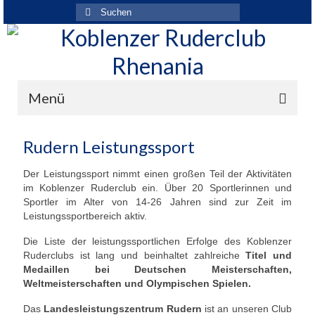
Suchen
nach:
Menü
Der Verein
Rudern Leistungssport
Über den Verein
Der Leistungssport nimmt einen großen Teil der Aktivitäten
im Koblenzer Ruderclub ein. Über 20 Sportlerinnen und
Ansprechpartner
Sportler im Alter von 14-26 Jahren sind zur Zeit im
Leistungssportbereich aktiv.
Rhenania News
Die Liste der leistungssportlichen Erfolge des Koblenzer
Mitgliedschaft
Ruderclubs ist lang und beinhaltet zahlreiche
Titel und
Medaillen bei Deutschen Meisterschaften,
Historie
Weltmeisterschaften und Olympischen Spielen.
Vereinskleidung
Das
Landesleistungszentrum Rudern
ist an unseren Club