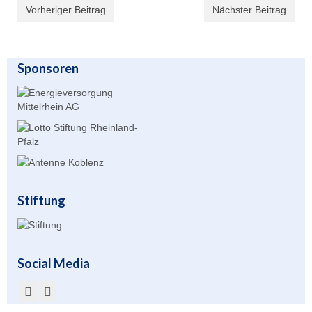
Vorheriger Beitrag
Nächster Beitrag
Unser Angebot
Leistungssport
Sponsoren
Masters Rudern
Drachenboot
Jugendrudern
Allgemeiner Ruderbetrieb/ Wanderrudern
Fitness/Gymnastik/Seniorensport
Stiftung
Herzsport
Volleyball
Social Media
Unser Bootshaus
Bootshaus Galerie