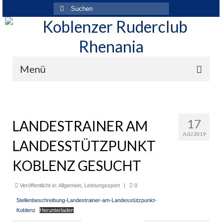
Suchen
nach:
Menü
Der Verein
Über den Verein
17
LANDESTRAINER AM
JULI 2019
Ansprechpartner
LANDESSTÜTZPUNKT
Rhenania News
KOBLENZ GESUCHT
Mitgliedschaft
Veröffentlicht in:
Allgemein
,
Leistungssport
|
0
Historie
Stellenbeschreibung-Landestrainer-am-Landesstützpunkt-
Koblenz
Herunterladen
Vereinskleidung