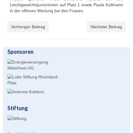
Leichtgewichtsjuniorinnen auf Platz 1 sowie Paula Kollmann
Unser Angebot
in der offenen Wertung bei den Frauen.
Leistungssport
Vorheriger Beitrag
Nächster Beitrag
Masters Rudern
Drachenboot
Sponsoren
Jugendrudern
Allgemeiner Ruderbetrieb/ Wanderrudern
Fitness/Gymnastik/Seniorensport
Herzsport
Volleyball
Stiftung
Unser Bootshaus
Bootshaus Galerie