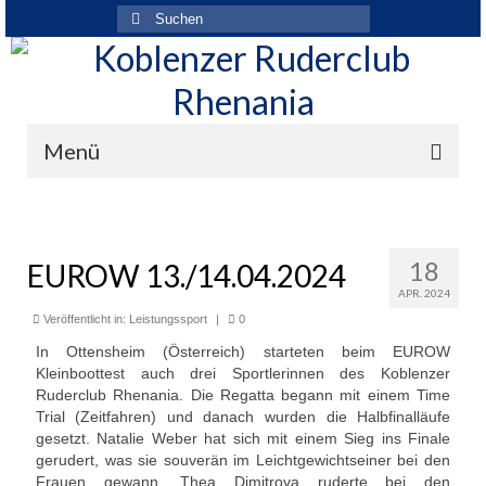
Suchen
nach:
Menü
Der Verein
Über den Verein
18
EUROW 13./14.04.2024
APR. 2024
Ansprechpartner
Veröffentlicht in:
Leistungssport
|
0
Rhenania News
In Ottensheim (Österreich) starteten beim EUROW
Kleinboottest auch drei Sportlerinnen des Koblenzer
Mitgliedschaft
Ruderclub Rhenania. Die Regatta begann mit einem Time
Trial (Zeitfahren) und danach wurden die Halbfinalläufe
Historie
gesetzt. Natalie Weber hat sich mit einem Sieg ins Finale
gerudert, was sie souverän im Leichtgewichtseiner bei den
Vereinskleidung
Frauen gewann. Thea Dimitrova ruderte bei den