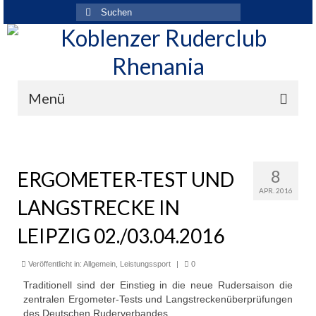
Suchen
nach:
Menü
Der Verein
Über den Verein
8
ERGOMETER-TEST UND
APR. 2016
Ansprechpartner
LANGSTRECKE IN
Rhenania News
LEIPZIG 02./03.04.2016
Mitgliedschaft
Veröffentlicht in:
Allgemein
,
Leistungssport
|
0
Historie
Traditionell sind der Einstieg in die neue Rudersaison die
zentralen Ergometer-Tests und Langstreckenüberprüfungen
Vereinskleidung
des Deutschen Ruderverbandes.