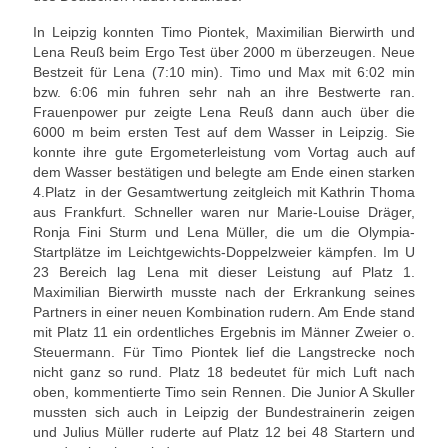
Unser Angebot
In Leipzig konnten Timo Piontek, Maximilian Bierwirth und
Lena Reuß beim Ergo Test über 2000 m überzeugen. Neue
Bestzeit für Lena (7:10 min). Timo und Max mit 6:02 min
Leistungssport
bzw. 6:06 min fuhren sehr nah an ihre Bestwerte ran.
Frauenpower pur zeigte Lena Reuß dann auch über die
Masters Rudern
6000 m beim ersten Test auf dem Wasser in Leipzig. Sie
konnte ihre gute Ergometerleistung vom Vortag auch auf
Drachenboot
dem Wasser bestätigen und belegte am Ende einen starken
4.Platz in der Gesamtwertung zeitgleich mit Kathrin Thoma
Jugendrudern
aus Frankfurt. Schneller waren nur Marie-Louise Dräger,
Ronja Fini Sturm und Lena Müller, die um die Olympia-
Allgemeiner Ruderbetrieb/ Wanderrudern
Startplätze im Leichtgewichts-Doppelzweier kämpfen. Im U
23 Bereich lag Lena mit dieser Leistung auf Platz 1.
Fitness/Gymnastik/Seniorensport
Maximilian Bierwirth musste nach der Erkrankung seines
Partners in einer neuen Kombination rudern. Am Ende stand
Herzsport
mit Platz 11 ein ordentliches Ergebnis im Männer Zweier o.
Steuermann. Für Timo Piontek lief die Langstrecke noch
Volleyball
nicht ganz so rund. Platz 18 bedeutet für mich Luft nach
oben, kommentierte Timo sein Rennen. Die Junior A Skuller
Unser Bootshaus
mussten sich auch in Leipzig der Bundestrainerin zeigen
und Julius Müller ruderte auf Platz 12 bei 48 Startern und
Bootshaus Galerie