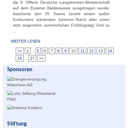
die 9. Offene Deutsche Langstrecken-Meisterschaft
auf dem Essener Baldeneysee ausgetragen wurde,
bescherte den 25 Teams (sowie einem außer
Konkurrenz startenden Junioren-Team) aber einen
sehr angenehm sommerlichen Frühlingstag! Und so
...
WEITER LESEN
<<
1
...
5
6
7
8
9
10
11
12
13
14
15
...
27
>>
Sponsoren
Stiftung