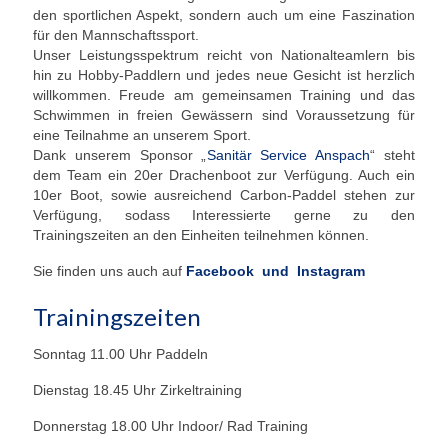
den sportlichen Aspekt, sondern auch um eine Faszination
Unser Angebot
für den Mannschaftssport.
Unser Leistungsspektrum reicht von Nationalteamlern bis
Leistungssport
hin zu Hobby-Paddlern und jedes neue Gesicht ist herzlich
willkommen. Freude am gemeinsamen Training und das
Masters Rudern
Schwimmen in freien Gewässern sind Voraussetzung für
eine Teilnahme an unserem Sport.
Drachenboot
Dank unserem Sponsor „
Sanitär Service Anspach
“ steht
dem Team ein 20er Drachenboot zur Verfügung. Auch ein
10er Boot, sowie ausreichend Carbon-Paddel stehen zur
Jugendrudern
Verfügung, sodass Interessierte gerne zu den
Trainingszeiten an den Einheiten teilnehmen können.
Allgemeiner Ruderbetrieb/ Wanderrudern
Sie finden uns auch auf
Facebook und
Instagram
Fitness/Gymnastik/Seniorensport
Trainingszeiten
Herzsport
Sonntag 11.00 Uhr Paddeln
Volleyball
Dienstag 18.45 Uhr Zirkeltraining
Unser Bootshaus
Donnerstag 18.00 Uhr Indoor/ Rad Training
Bootshaus Galerie