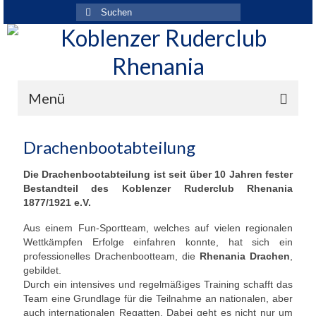
Suchen
nach:
Menü
Der Verein
Drachenbootabteilung
Über den Verein
Die Drachenbootabteilung ist seit über 10 Jahren fester
Bestandteil des Koblenzer Ruderclub Rhenania
Ansprechpartner
1877/1921 e.V.
Rhenania News
Aus einem Fun-Sportteam, welches auf vielen regionalen
Wettkämpfen Erfolge einfahren konnte, hat sich ein
Mitgliedschaft
professionelles Drachenbootteam, die
Rhenania Drachen
,
gebildet.
Historie
Durch ein intensives und regelmäßiges Training schafft das
Team eine Grundlage für die Teilnahme an nationalen, aber
Vereinskleidung
auch internationalen Regatten. Dabei geht es nicht nur um