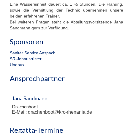
Eine Wassereinheit dauert ca. 1 ½ Stunden. Die Planung,
Übernachtung
sowie die Vermittlung der Technik übernehmen unsere
beiden erfahrenen Trainer.
Bei weiteren Fragen steht die Abteilungsvorsitzende Jana
Gastronomie
Sandmann gern zur Verfügung.
Stiftung
Sponsoren
Kontakt
Sanitär Service Anspach
SR-Jobausrüster
Mitgliederbereich
Unabux
Account anlegen für Mitglieder
Ansprechpartner
Jana Sandmann
Drachenboot
E-Mail: drachenboot@krc-rhenania.de
Regatta-Termine