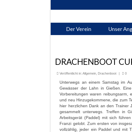
Der Verein
Unser An
DRACHENBOOT CUP 
Veröffentlicht in:
Allgemein
,
Drachenboot
|
0
Unterwegs an einem Samstag im Aug
Gewässer der Lahn in Gießen. Eine 
Vorbereitungen waren reibungsarm, es
und neu Hinzugekommene, die zum Tei
hier herzlichen Dank an den Trainer
gesammelt unterwegs. Treffen in Gi
Arbeitsgerät (Paddel) mit sich führen
Franzi gelobt. Zum ersten von insges
vollzählig, jeder ein Paddel und mit