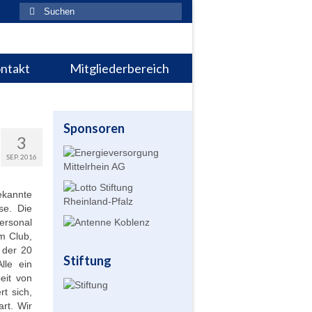
Suchen
nach:
ntakt
Mitgliederbereich
Sponsoren
3
SEP. 2016
ekannte
se. Die
ersonal
m Club,
 der 20
Stiftung
lle ein
beit von
t sich,
rt. Wir