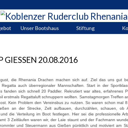
gebot
Unser Bootshaus
Stiftung
Ko
GIESSEN 20.08.2016
ust, die Rhenania Drachen machen sich auf. Ziel das uns gut b
Regatta auch überregionaler Mannschaften. Start in der Sportklas
 fanden sich schnell 20 Paddler. Rekrutiert war altes, erfahrenes P
l erstmals Regattaluft schnuppern wollten. Samstagmorgen Treffen a
 Jost. Kein Problem den Vereinsbus zu nutzen. So waren schon mal 8
eßen an der Strecke, Zelt aufbauen, durchzählen, schauen, ob A
 und die Verteilung im Boot festlegen. Hier sei die professionelle Ar
amt 3 Zeitläufen waren wir, der Laie staunt und der Fachmann wunder
 Trommler und Steuermann aus Gießen pünktlich und motiviert am Sta