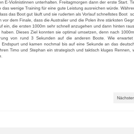
en E-Violinistinnen unterhalten. Freitagmorgen dann der erste Start. 
b das wenige Training für eine gute Leistung ausreichen würde. Währ
 dass das Boot gut läuft und sie ruderten als Vorlauf schnellstes Boot 
 vor dem Finale, dass die Australier und die Polen ihre stärksten Geg
auf ein, die ersten 1000m sehr schnell anzugehen und dann hinten rau
zu haben. Dieses Ziel konnten sie optimal umsetzen, denn nach 1000m
prung von rund 3 Sekunden auf die anderen Boote. Wie erwartet
en Endspurt und kamen nochmal bis auf eine Sekunde an das deutsc
uhren Timo und Stephan ein strategisch und taktisch kluges Rennen, 
e.
Nächster