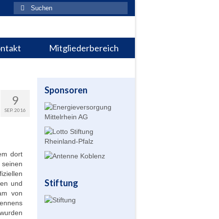
Suchen
nach:
ntakt
Mitgliederbereich
Sponsoren
9
SEP. 2016
em dort
 seinen
ziellen
Stiftung
ten und
eam von
rennens
 wurden