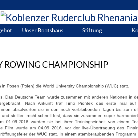
gebot
Unser Bootshaus
Stiftung
Ko
Y ROWING CHAMPIONSHIP
 in Posen (Polen) die World University Championship (WUC) statt.
 los. Das Deutsche Team wurde zusammen mit anderen Nationen in d
ergebracht. Nach Ankunft traf Timo Piontek das erste mal auf
men absolvierten sie in den noch verbleibenden Tagen bis zum offi
 und stellten recht schnell fest, dass sie zusammen super harmonier
 Am 01.09.2016 wurden sie bei ihrer Trainingseinheit von einem T
hte Film wurde am 04.09 2016. vor der live-Übertragung des Final
 Eröffnungsfeier der WUC statt. In einem atemberaubenden Programm