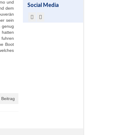
Timo und
Social Media
end dem
souverän
ner sein
s genug
 hatten
 fuhren
he Boot
welches
 Beitrag