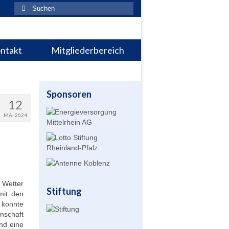
Suchen
nach:
ntakt
Mitgliederbereich
Sponsoren
12
MAI 2024
 Wetter
Stiftung
mit den
 konnte
nschaft
nd eine