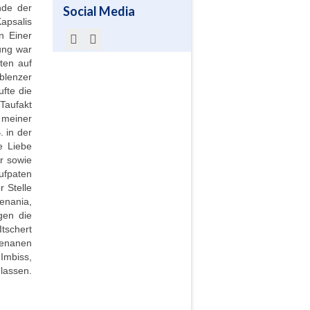
nde der
Social Media
apsalis
en Einer
ung war
ten auf
blenzer
fte die
aufakt
 meiner
. in der
e Liebe
r sowie
ufpaten
 Stelle
enania,
gen die
tschert
henanen
Imbiss,
lassen.