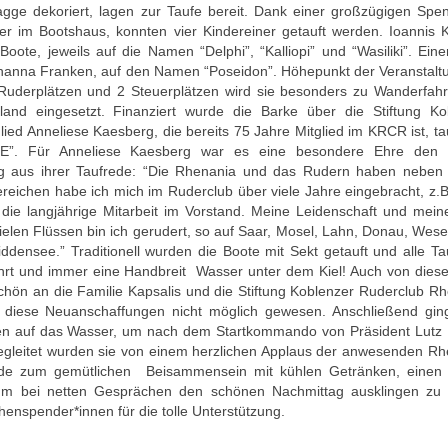
agge dekoriert, lagen zur Taufe bereit. Dank einer großzügigen Spe
ter im Bootshaus, konnten vier Kindereiner getauft werden. Ioannis K
Boote, jeweils auf die Namen “Delphi”, “Kalliopi” und “Wasiliki”. Ein
ohanna Franken, auf den Namen “Poseidon”. Höhepunkt der Veranstalt
 Ruderplätzen und 2 Steuerplätzen wird sie besonders zu Wanderfahr
nd eingesetzt. Finanziert wurde die Barke über die Stiftung Ko
ed Anneliese Kaesberg, die bereits 75 Jahre Mitglied im KRCR ist, tau
”. Für Anneliese Kaesberg war es eine besondere Ehre den T
ug aus ihrer Taufrede: “Die Rhenania und das Rudern haben neben
Bereichen habe ich mich im Ruderclub über viele Jahre eingebracht, z.B
die langjährige Mitarbeit im Vorstand. Meine Leidenschaft und mein
elen Flüssen bin ich gerudert, so auf Saar, Mosel, Lahn, Donau, Wese
ddensee.” Traditionell wurden die Boote mit Sekt getauft und alle Ta
hrt und immer eine Handbreit Wasser unter dem Kiel! Auch von dieser
ön an die Familie Kapsalis und die Stiftung Koblenzer Ruderclub Rh
 diese Neuanschaffungen nicht möglich gewesen. Anschließend gin
en auf das Wasser, um nach dem Startkommando von Präsident Lutz I
Begleitet wurden sie von einem herzlichen Applaus der anwesenden R
e zum gemütlichen Beisammensein mit kühlen Getränken, einen 
m bei netten Gesprächen den schönen Nachmittag ausklingen zu 
henspender*innen für die tolle Unterstützung.