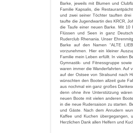
Barke, jeweils mit Blumen und Clubfl
Familie Kapsalis, die Restaurantpäch
und zwei seiner Töchter tauften drei 
taufte die Jugendwartin des KRCR, J
die Taufe einer neuen Barke. Mit 10
Flüssen und Seen in ganz Deutschla
Ruderclub Rhenania. Unser Ehrenmitgli
Barke auf den Namen “ALTE LIEBE
vorzunehmen. Hier ein kleiner Ausz
Familie mein Leben erfüllt. In vielen 
Gymnastik- und Fitnessgruppe sowie 
waren immer die Wanderfahrten. Auf vi
auf der Ostsee von Stralsund nach Hi
wünschten den Booten allzeit gute Fa
aus nochmal ein ganz großes Dankesch
denn ohne ihre Unterstützung wären
neuen Boote mit vielen anderen Boot
in die neue Rudersaison zu starten. 
und Gäste. Nach dem Anrudern wurd
Kaffee und Kuchen übergegangen, u
Herzlichen Dank allen Helfern und Kuc