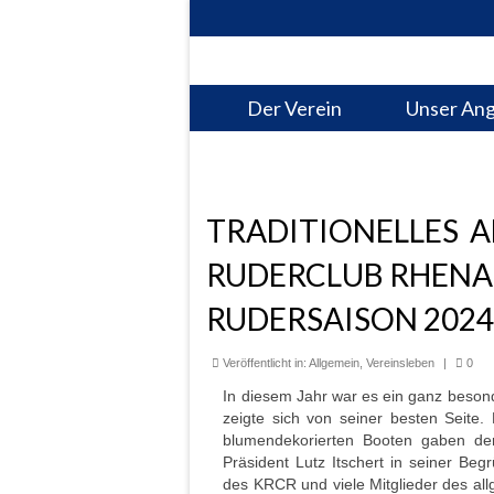
Der Verein
Unser An
TRADITIONELLES 
RUDERCLUB RHENANI
RUDERSAISON 2024 
Veröffentlicht in:
Allgemein
,
Vereinsleben
|
0
In diesem Jahr war es ein ganz beson
zeigte sich von seiner besten Seite.
blumendekorierten Booten gaben de
Präsident Lutz Itschert in seiner Be
des KRCR und viele Mitglieder des al