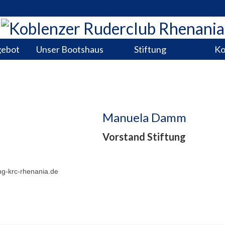
gebot
Unser Bootshaus
Stiftung
Ko
Manuela Damm
Vorstand Stiftung
ng-krc-rhenania.de