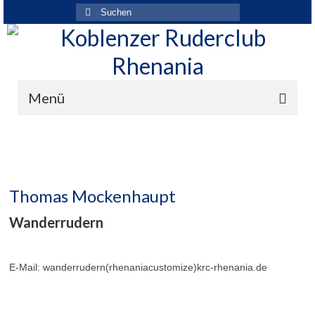
Suchen
nach:
Menü
Der Verein
Über den Verein
Thomas Mockenhaupt
Ansprechpartner
Wanderrudern
Rhenania News
Mitgliedschaft
E-Mail:
wanderrudern(rhenaniacustomize)krc-rhenania.de
Historie
Vereinskleidung