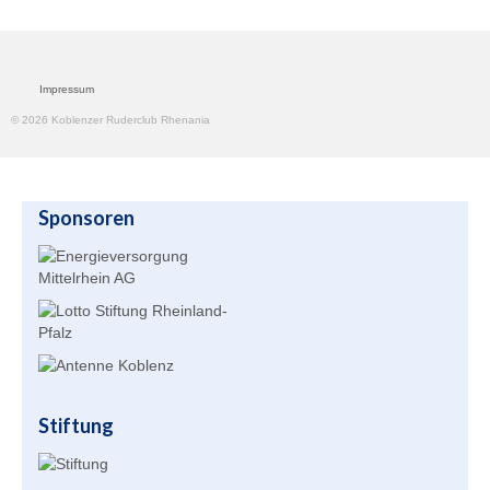
Unser Angebot
Leistungssport
Impressum
© 2026 Koblenzer Ruderclub Rhenania
Masters Rudern
Drachenboot
Jugendrudern
Sponsoren
Allgemeiner Ruderbetrieb/ Wanderrudern
Fitness/Gymnastik/Seniorensport
Herzsport
Volleyball
Stiftung
Unser Bootshaus
Bootshaus Galerie