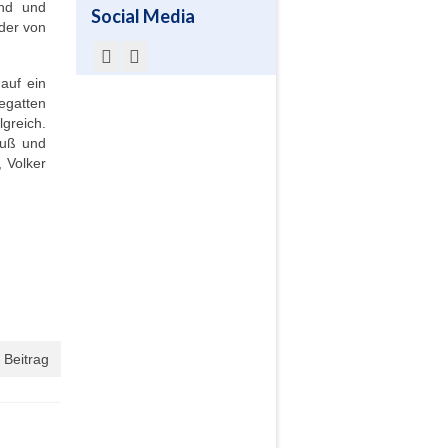
and und
Social Media
der von
auf ein
egatten
greich.
euß und
 Volker
 Beitrag