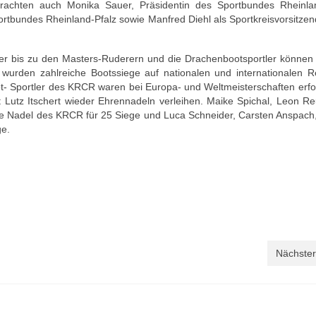
achten auch Monika Sauer, Präsidentin des Sportbundes Rheinl
rtbundes Rheinland-Pfalz sowie Manfred Diehl als Sportkreisvorsitzen
er bis zu den Masters-Ruderern und die Drachenbootsportler können 
s wurden zahlreiche Bootssiege auf nationalen und internationalen R
- Sportler des KRCR waren bei Europa- und Weltmeisterschaften erfol
 Lutz Itschert wieder Ehrennadeln verleihen. Maike Spichal, Leon R
üne Nadel des KRCR für 25 Siege und Luca Schneider, Carsten Anspach,
ge.
Nächster