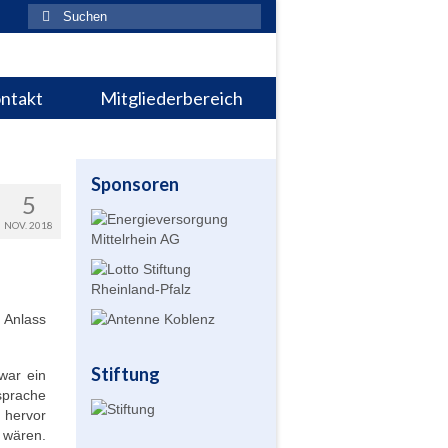
Suchen
nach:
ntakt
Mitgliederbereich
Sponsoren
5
NOV. 2018
 Anlass
Stiftung
war ein
sprache
 hervor
 wären.