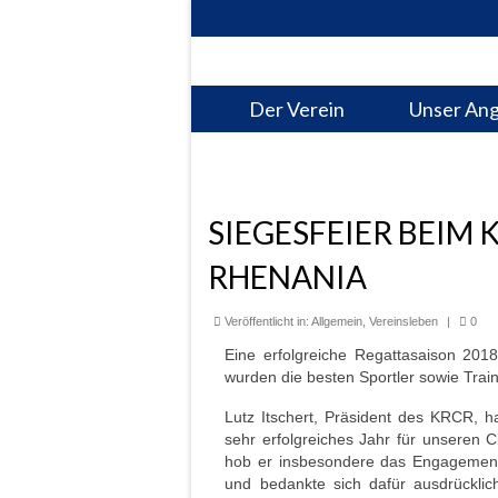
Der Verein
Unser An
SIEGESFEIER BEIM
RHENANIA
Veröffentlicht in:
Allgemein
,
Vereinsleben
|
0
Eine erfolgreiche Regattasaison 20
wurden die besten Sportler sowie Trai
Lutz Itschert, Präsident des KRCR, 
sehr erfolgreiches Jahr für unseren 
hob er insbesondere das Engagement 
und bedankte sich dafür ausdrücklic