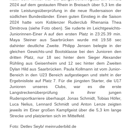
2024 auf dem gestauten Rhein in Breisach über 5,3 km die
Unser Angebot
erste Leistungsüberprüfung in die neue Rudersaison der
südlichen Bundesländer. Einen guten Einstieg in die Saison
Leistungssport
2024 hatte vom Koblenzer Ruderclub Rhenania Thea
Dimitrova (siehe Foto oben). Sie ruderte im Leichtgewichts-
Masters Rudern
Juniorinnen-Einer A auf den ersten Platz in 23:25.39 min.
Maya Steiner aus Saarbrücken wurde mit 19.58 sec
Drachenboot
dahinter deutliche Zweite. Philipp Jensen belegte in der
gleichen Gewichts-und Bootsklasse bei den Junioren den
Jugendrudern
dritten Platz, nur 18 sec hinter dem Sieger Alexander
Rühling aus Geisenheim und 12 sec hinter dem Zweiten
Dylan Hild aus Saarbrücken. Paula Kollmann ist vom Junior-
Allgemeiner Ruderbetrieb/ Wanderrudern
Bereich in den U23 Bereich aufgestiegen und steht in der
Ergebnisliste auf Platz 7. Für die jüngsten Starter, die U17
Fitness/Gymnastik/Seniorensport
Junioren unseres Clubs, war es die erste
Langstreckenüberprüfung in ihrer jungen
Herzsport
Rudersportkarriere überhaupt. Jonas Schmidt, Tobias Höfer,
Luca Nelius, Lennard Schmidt und Anton Lenze zeigten
Volleyball
jeweils im Einer großen Kampfgeist über die 5,3 km lange
Strecke und platzierten sich im Mittelfeld.
Unser Bootshaus
Foto: Detlev Seyb/ meinruderbild.de
Bootshaus Galerie