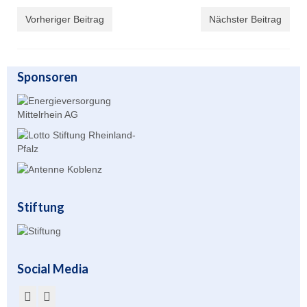
Vorheriger Beitrag
Nächster Beitrag
Übernachtung
Gastronomie
Sponsoren
Stiftung
Kontakt
Mitgliederbereich
Account anlegen für Mitglieder
Stiftung
Social Media