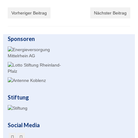
Übernachtung
Vorheriger Beitrag
Nächster Beitrag
Gastronomie
Stiftung
Sponsoren
Kontakt
Mitgliederbereich
Account anlegen für Mitglieder
Stiftung
Social Media