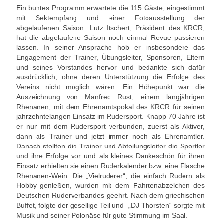
Ein buntes Programm erwartete die 115 Gäste, eingestimmt
Unser Angebot
mit Sektempfang und einer Fotoausstellung der
abgelaufenen Saison. Lutz Itschert, Präsident des KRCR,
Leistungssport
hat die abgelaufene Saison noch einmal Revue passieren
lassen. In seiner Ansprache hob er insbesondere das
Masters Rudern
Engagement der Trainer, Übungsleiter, Sponsoren, Eltern
und seines Vorstandes hervor und bedankte sich dafür
Drachenboot
ausdrücklich, ohne deren Unterstützung die Erfolge des
Vereins nicht möglich wären. Ein Höhepunkt war die
Jugendrudern
Auszeichnung von Manfred Rust, einem langjährigen
Rhenanen, mit dem Ehrenamtspokal des KRCR für seinen
jahrzehntelangen Einsatz im Rudersport. Knapp 70 Jahre ist
Allgemeiner Ruderbetrieb/ Wanderrudern
er nun mit dem Rudersport verbunden, zuerst als Aktiver,
dann als Trainer und jetzt immer noch als Ehrenamtler.
Fitness/Gymnastik/Seniorensport
Danach stellten die Trainer und Abteilungsleiter die Sportler
und ihre Erfolge vor und als kleines Dankeschön für ihren
Herzsport
Einsatz erhielten sie einen Ruderkalender bzw. eine Flasche
Rhenanen-Wein. Die „Vielruderer“, die einfach Rudern als
Volleyball
Hobby genießen, wurden mit dem Fahrtenabzeichen des
Deutschen Ruderverbandes geehrt. Nach dem griechischen
Unser Bootshaus
Buffet, folgte der gesellige Teil und „DJ Thorsten“ sorgte mit
Musik und seiner Polonäse für gute Stimmung im Saal.
Bootshaus Galerie