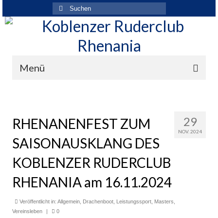
Suchen
nach:
Menü
Der Verein
Über den Verein
29
RHENANENFEST ZUM
NOV. 2024
Ansprechpartner
SAISONAUSKLANG DES
Rhenania News
KOBLENZER RUDERCLUB
Mitgliedschaft
RHENANIA am 16.11.2024
Historie
Veröffentlicht in:
Allgemein
,
Drachenboot
,
Leistungssport
,
Masters
,
Vereinsleben
|
0
Vereinskleidung