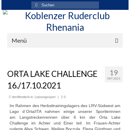
Suchen
nach:
Menü
Der Verein
Über den Verein
19
ORTA LAKE CHALLENGE
OKT. 2021
Ansprechpartner
16./17.10.2021
Rhenania News
Veröffentlicht in:
Leistungssport
|
0
Mitgliedschaft
Im Rahmen des Herbsttrainingslagers des LRV-Südwest am
Lago d´Orta/ITA nahmen einige unserer Sportlerinnen
Historie
am Langstreckenrennen über 6 km der Orta Lake
Challenge im Achter und Einer teil. Im Frauen-Achter
Vereinskleidung
ruderte Aliya Schwan, Meiline Boczula, Elena Günthner und