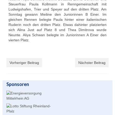
Steuerfrau Paula Kollmann in Renngemeinschaft mit
Unser Angebot
Ludwigshafen, Trier und Speyer auf den dritten Platz. Am
Sonntag gewann Meiline den Juniorinnen B Einer. Im
Leistungssport
gleichen Rennen belegte Paula hinter einer italienischen
Ruderin noch den dritten Platz. Etwas dahinter platzierten
Masters Rudern
sich Alina Just auf Platz 8 und Thea Dimitrova wurde
Neunte. Aliya Schwan belegte im Juniorinnen A Einer den
Drachenboot
vierten Platz.
Jugendrudern
Allgemeiner Ruderbetrieb/ Wanderrudern
Vorheriger Beitrag
Nächster Beitrag
Fitness/Gymnastik/Seniorensport
Herzsport
Sponsoren
Volleyball
Unser Bootshaus
Bootshaus Galerie