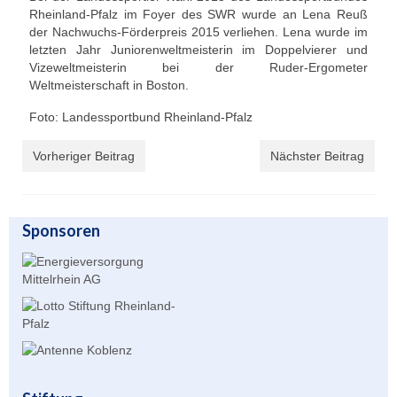
Rheinland-Pfalz im Foyer des SWR wurde an Lena Reuß
Unser Angebot
der Nachwuchs-Förderpreis 2015 verliehen. Lena wurde im
letzten Jahr Juniorenweltmeisterin im Doppelvierer und
Leistungssport
Vizeweltmeisterin bei der Ruder-Ergometer
Weltmeisterschaft in Boston.
Masters Rudern
Foto: Landessportbund Rheinland-Pfalz
Drachenboot
Vorheriger Beitrag
Nächster Beitrag
Jugendrudern
Allgemeiner Ruderbetrieb/ Wanderrudern
Sponsoren
Fitness/Gymnastik/Seniorensport
Herzsport
Volleyball
Unser Bootshaus
Bootshaus Galerie