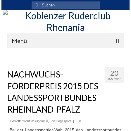
Suchen
nach:
Menü
Der Verein
Über den Verein
20
NACHWUCHS-
JAN. 2016
Ansprechpartner
FÖRDERPREIS 2015 DES
Rhenania News
LANDESSPORTBUNDES
Mitgliedschaft
RHEINLAND-PFALZ
Historie
Veröffentlicht in:
Allgemein
,
Leistungssport
|
0
Vereinskleidung
Bei der Landessportler-Wahl 2015 des Landessportbundes