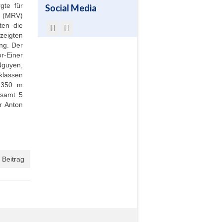
gte für
Social Media
z (MRV)
ten die
 zeigten
ng. Der
r-Einer
Nguyen,
klassen
r 350 m
esamt 5
r Anton
 Beitrag