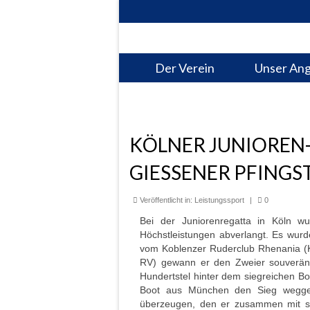
Der Verein
Unser An
KÖLNER JUNIOREN-R
GIESSENER PFINGST
Veröffentlicht in:
Leistungssport
|
0
Bei der Juniorenregatta in Köln w
Höchstleistungen abverlangt. Es wurde
vom Koblenzer Ruderclub Rhenania (K
RV) gewann er den Zweier souverän 
Hundertstel hinter dem siegreichen B
Boot aus München den Sieg wegges
überzeugen, den er zusammen mit s