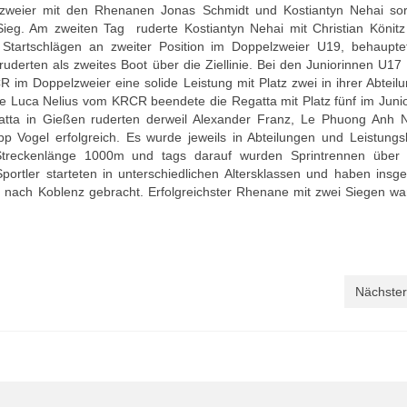
lzweier mit den Rhenanen Jonas Schmidt und Kostiantyn Nehai sor
ieg. Am zweiten Tag ruderte Kostiantyn Nehai mit Christian Könit
tartschlägen an zweiter Position im Doppelzweier U19, behaupte
ruderten als zweites Boot über die Ziellinie. Bei den Juniorinnen U17
im Doppelzweier eine solide Leistung mit Platz zwei in ihrer Abteilu
de Luca Nelius vom KRCR beendete die Regatta mit Platz fünf im Junio
regatta in Gießen ruderten derweil Alexander Franz, Le Phuong Anh 
pp Vogel erfolgreich. Es wurde jeweils in Abteilungen und Leistungs
 Streckenlänge 1000m und tags darauf wurden Sprintrennen übe
portler starteten in unterschiedlichen Altersklassen und haben insg
it nach Koblenz gebracht. Erfolgreichster Rhenane mit zwei Siegen wa
Nächster