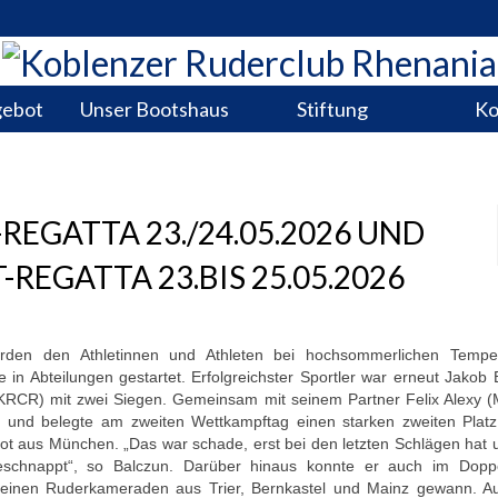
gebot
Unser Bootshaus
Stiftung
Ko
EGATTA 23./24.05.2026 UND
-REGATTA 23.BIS 25.05.2026
urden den Athletinnen und Athleten bei hochsommerlichen Tempe
 in Abteilungen gestartet. Erfolgreichster Sportler war erneut Jakob 
RCR) mit zwei Siegen. Gemeinsam mit seinem Partner Felix Alexy (
und belegte am zweiten Wettkampftag einen starken zweiten Platz
oot aus München. „Das war schade, erst bei den letzten Schlägen hat 
chnappt“, so Balczun. Darüber hinaus konnte er auch im Doppe
einen Ruderkameraden aus Trier, Bernkastel und Mainz gewann. A