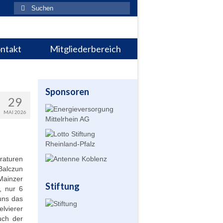
Suchen
nach:
ntakt
Mitgliederbereich
Sponsoren
29
MAI 2026
raturen
Balczun
Mainzer
Stiftung
, nur 6
uns das
lvierer
uch der