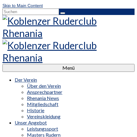
Skip to Main Content
Suchen
nach:
Menü
Der Verein
Über den Verein
Ansprechpartner
Rhenania News
Mitgliedschaft
Historie
Vereinskleidung
Unser Angebot
Leistungssport
Masters Rudern