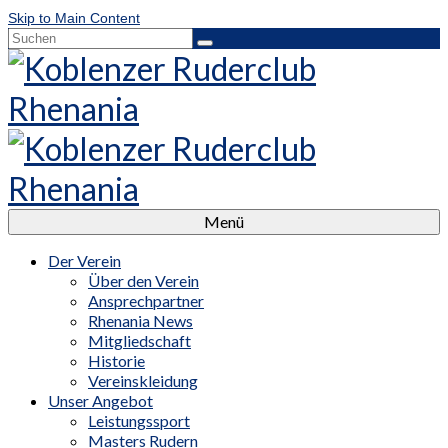
Skip to Main Content
Suchen
nach:
Menü
Der Verein
Über den Verein
Ansprechpartner
Rhenania News
Mitgliedschaft
Historie
Vereinskleidung
Unser Angebot
Leistungssport
Masters Rudern