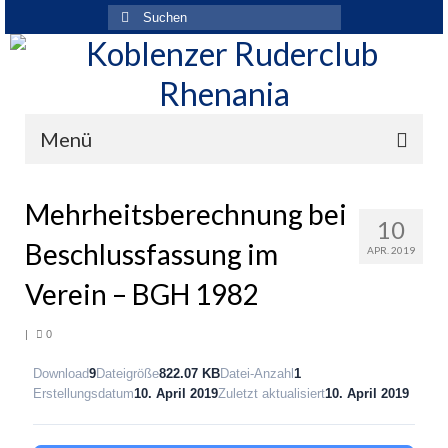
Suchen
nach:
Menü
Der Verein
Mehrheitsberechnung bei
10
Über den Verein
Beschlussfassung im
APR. 2019
Ansprechpartner
Verein – BGH 1982
Rhenania News
|
0
Mitgliedschaft
Download
9
Dateigröße
822.07 KB
Datei-Anzahl
1
Erstellungsdatum
10. April 2019
Zuletzt aktualisiert
10. April 2019
Historie
Vereinskleidung