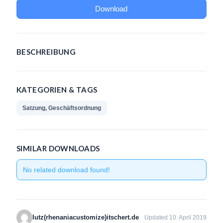
Download
Unser Angebot
Leistungssport
BESCHREIBUNG
Masters Rudern
Drachenboot
KATEGORIEN & TAGS
Jugendrudern
Satzung, Geschäftsordnung
Allgemeiner Ruderbetrieb/ Wanderrudern
Fitness/Gymnastik/Seniorensport
SIMILAR DOWNLOADS
Herzsport
No related download found!
Volleyball
Unser Bootshaus
lutz(rhenaniacustomize)itschert.de
Updated 10. April 2019
Bootshaus Galerie