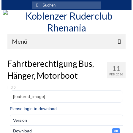
Suchen
nach:
Menü
Der Verein
Fahrtberechtigung Bus,
11
Über den Verein
Hänger, Motorboot
FEB. 2016
Ansprechpartner
|
0
Rhenania News
[featured_image]
Mitgliedschaft
Please login to download
Historie
Version
Vereinskleidung
Download
80