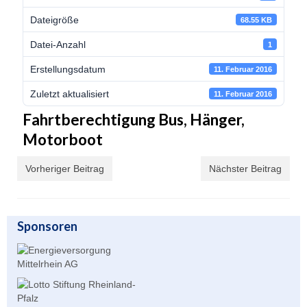
Dateigröße
68.55 KB
Unser Angebot
Datei-Anzahl
1
Leistungssport
Erstellungsdatum
11. Februar 2016
Masters Rudern
Zuletzt aktualisiert
11. Februar 2016
Drachenboot
Fahrtberechtigung Bus, Hänger,
Jugendrudern
Motorboot
Allgemeiner Ruderbetrieb/ Wanderrudern
Vorheriger Beitrag
Nächster Beitrag
Fitness/Gymnastik/Seniorensport
Herzsport
Sponsoren
Volleyball
Unser Bootshaus
Bootshaus Galerie