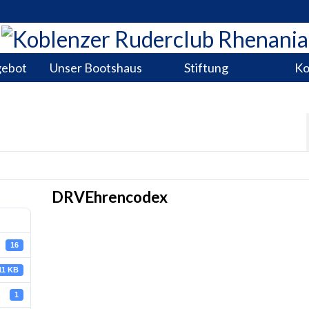
gebot
Unser Bootshaus
Stiftung
Ko
DRVEhrencodex
16
11 KB
1