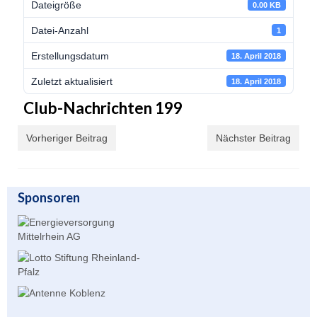
Dateigröße
0.00 KB
Unser Angebot
Datei-Anzahl
1
Leistungssport
Erstellungsdatum
18. April 2018
Masters Rudern
Zuletzt aktualisiert
18. April 2018
Club-Nachrichten 199
Drachenboot
Vorheriger Beitrag
Jugendrudern
Nächster Beitrag
Allgemeiner Ruderbetrieb/ Wanderrudern
Sponsoren
Fitness/Gymnastik/Seniorensport
Herzsport
Volleyball
Unser Bootshaus
Bootshaus Galerie