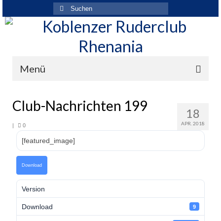
Suchen
nach:
Menü
Der Verein
Club-Nachrichten 199
18
Über den Verein
APR. 2018
|
0
Ansprechpartner
[featured_image]
Rhenania News
Download
Mitgliedschaft
Version
Historie
Download
9
Vereinskleidung