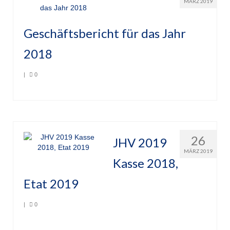
MÄRZ 2019
Unser Angebot
Geschäftsbericht für das Jahr
Leistungssport
2018
Masters Rudern
|
0
Drachenboot
Jugendrudern
Allgemeiner Ruderbetrieb/ Wanderrudern
26
JHV 2019
Fitness/Gymnastik/Seniorensport
MÄRZ 2019
Kasse 2018,
Herzsport
Etat 2019
Volleyball
|
Unser Bootshaus
0
Bootshaus Galerie