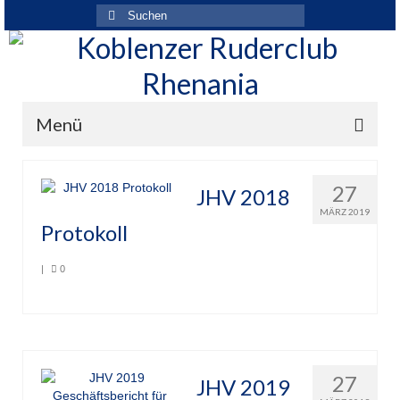
Suchen
nach:
Menü
Der Verein
27
JHV 2018
Über den Verein
MÄRZ 2019
Protokoll
Ansprechpartner
|
0
Rhenania News
Mitgliedschaft
Historie
27
JHV 2019
Vereinskleidung