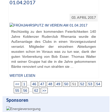
01.04.2017
03. APRIL 2017
Rechtzeitig zu den kommenden Feierlichkeiten 140
Jahre Koblenzer Ruderclub Rhenania wurde die
Außenanlage des Clubs in einen Vorzeigezustand
versetzt. Mitglieder der einzelnen Abteilungen
wussten schon im Voraus was zu tun war, dank der
guten Vorbereitung von Bob Esser. Thomas Walter
mit seiner Gruppe hat die in die Jahre gekommenen
Bänke renoviert und nun strahlen sie ...
WEITER LESEN
<<
1
...
46
47
48
49
50
51
52
53
54
55
56
...
62
>>
Sponsoren