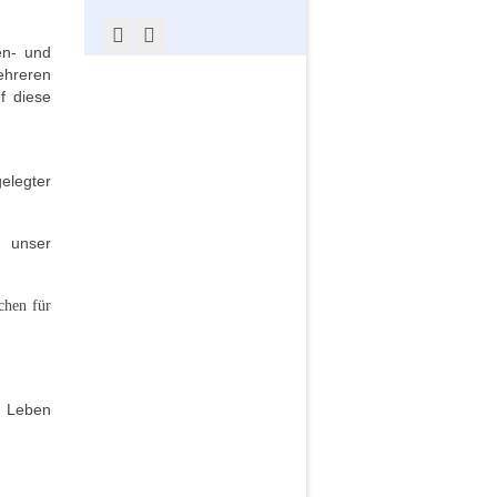
en- und
ehreren
f diese
legter
n unser
chen für
n Leben