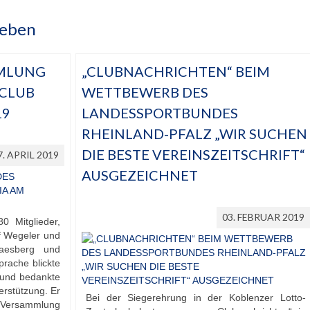
leben
MLUNG
„CLUBNACHRICHTEN“ BEIM
CLUB
WETTBEWERB DES
19
LANDESSPORTBUNDES
RHEINLAND-PFALZ „WIR SUCHEN
DIE BESTE VEREINSZEITSCHRIFT“
7. APRIL 2019
AUSGEZEICHNET
03. FEBRUAR 2019
0 Mitglieder,
f Wegeler und
Kaesberg und
prache blickte
 und bedankte
erstützung. Er
Bei der Siegerehrung in der Koblenzer Lotto-
ersammlung