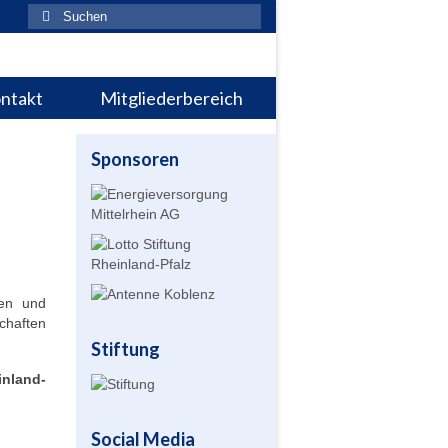
Suchen
nach:
ntakt
Mitgliederbereich
Sponsoren
len und
schaften
Stiftung
nland-
Social Media