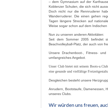
– dem Gymnasium auf der Karthause
Koblenzer Schulen, die sich nicht auss
Doch nicht nur die Rennruderer habe
Wanderruderer. Die einen gehen re
Tagen längere Strecken auf national
Weise sogar schon auf dem Indischen
Nun zu unseren anderen Aktivitäten:
Seit dem Sommer 2005 befindet s
Beachvolleyball-Platz, der auch von 
Unsere Drachenboot-, Fitness- und 
umfangreiches Angebot.
Unser Club bietet mit seinem Boots-u.Clubh
eine gesunde und vielfältige Freizeitgestal
Desgleichen besteht unsere Herzgruppe
Anrudern, Bootstaufe, Damenessen, He
unseres Clubs.
Wir würden uns freuen, auc