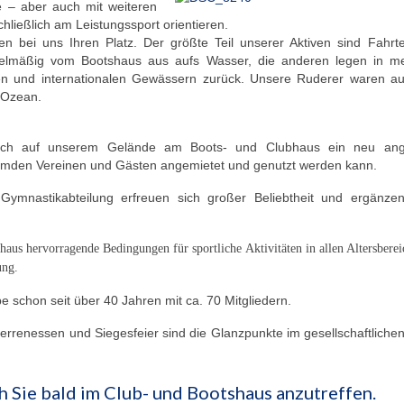
 – aber auch mit weiteren
chließlich am Leistungssport orientieren.
n bei uns Ihren Platz. Der größte Teil unserer Aktiven sind Fahrt
gelmäßig vom Bootshaus aus aufs Wasser, die anderen legen in m
en und internationalen Gewässern zurück. Unsere Ruderer waren au
 Ozean.
ich auf unserem Gelände am Boots- und Clubhaus ein neu ange
fremden Vereinen und Gästen angemietet und genutzt werden kann.
Gymnastikabteilung erfreuen sich großer Beliebtheit und ergänze
aus hervorragende Bedingungen für sportliche Aktivitäten in allen Altersberei
tung.
 schon seit über 40 Jahren mit ca. 70 Mitgliedern.
rrenessen und Siegesfeier sind die Glanzpunkte im gesellschaftliche
h Sie bald im Club- und Bootshaus anzutreffen.