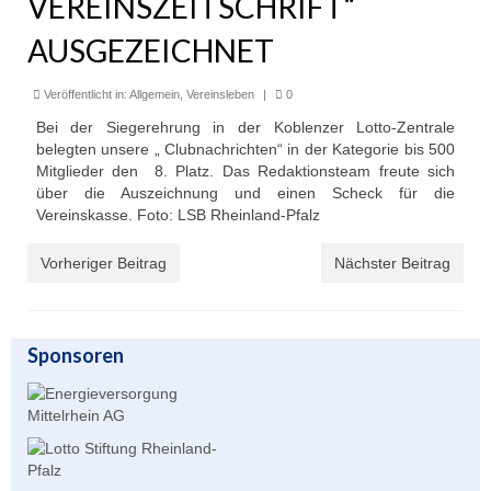
VEREINSZEITSCHRIFT“
Unser Angebot
AUSGEZEICHNET
Leistungssport
Veröffentlicht in:
Allgemein
,
Vereinsleben
|
0
Masters Rudern
Bei der Siegerehrung in der Koblenzer Lotto-Zentrale
belegten unsere „ Clubnachrichten“ in der Kategorie bis 500
Drachenboot
Mitglieder den 8. Platz. Das Redaktionsteam freute sich
über die Auszeichnung und einen Scheck für die
Jugendrudern
Vereinskasse. Foto: LSB Rheinland-Pfalz
Allgemeiner Ruderbetrieb/ Wanderrudern
Vorheriger Beitrag
Nächster Beitrag
Fitness/Gymnastik/Seniorensport
Herzsport
Sponsoren
Volleyball
Unser Bootshaus
Bootshaus Galerie