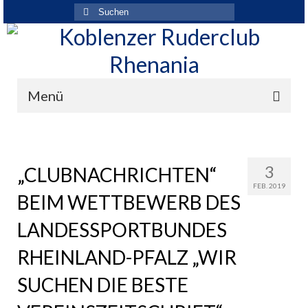
Suchen
nach:
Menü
Der Verein
Über den Verein
3
„CLUBNACHRICHTEN“
FEB. 2019
Ansprechpartner
BEIM WETTBEWERB DES
Rhenania News
LANDESSPORTBUNDES
Mitgliedschaft
RHEINLAND-PFALZ „WIR
Historie
SUCHEN DIE BESTE
Vereinskleidung