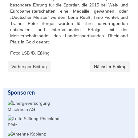
besondere Ehrung für die Sportler, die 2015 bei Welt- und
Unser Angebot
Europameisterschaften eine Medaille gewannen oder
„Deutscher Meister“ wurden. Lena Reuß, Timo Piontek und
Leistungssport
Trainer Peter Berger wurden für ihre hervorragenden
nationalen und internationalen Erfolge mit der
Masters Rudern
Meisterschaftsnadel des Landessportbundes Rheinland
Pfalz in Gold geehrt.
Drachenboot
Foto: LSB /B. Eßling
Jugendrudern
Vorheriger Beitrag
Nächster Beitrag
Allgemeiner Ruderbetrieb/ Wanderrudern
Fitness/Gymnastik/Seniorensport
Sponsoren
Herzsport
Volleyball
Unser Bootshaus
Bootshaus Galerie