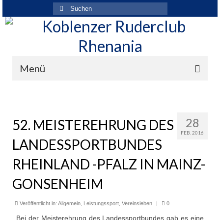
Suchen
nach:
Menü
Der Verein
Über den Verein
28
52. MEISTEREHRUNG DES
FEB. 2016
Ansprechpartner
LANDESSPORTBUNDES
Rhenania News
RHEINLAND -PFALZ IN MAINZ-
Mitgliedschaft
GONSENHEIM
Historie
Veröffentlicht in:
Allgemein
,
Leistungssport
,
Vereinsleben
|
0
Vereinskleidung
Bei der Meisterehrung des Landessportbundes gab es eine